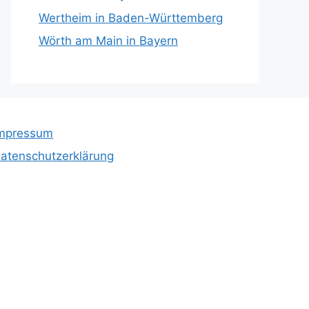
Wertheim in Baden-Württemberg
Wörth am Main in Bayern
mpressum
atenschutzerklärung