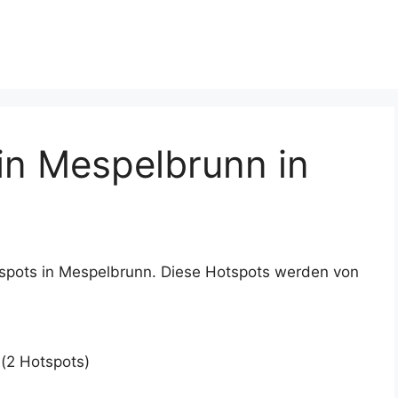
n Mespelbrunn in
spots in Mespelbrunn. Diese Hotspots werden von
(2 Hotspots)