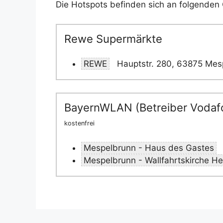
Die Hotspots befinden sich an folgenden 
Rewe Supermärkte
REWE
Hauptstr. 280, 63875 Mes
BayernWLAN (Betreiber Vodaf
kostenfrei
Mespelbrunn - Haus des Gastes
Mespelbrunn - Wallfahrtskirche H