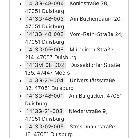
1413G-48-004
Königstraße 78,
47051 Duisburg
1413G-48-003
Am Buchenbaum 20,
47051 Duisburg
1413G-48-002
Vom-Rath-Straße 24,
47051 Duisburg
1413G-05-008
Mülheimer Straße
214, 47057 Duisburg
1413M-08-002
Düsseldorfer Straße
135, 47447 Moers
1413G-20-004
Universitätsstraße
32, 47051 Duisburg
1413G-48-001
Am Burgacker, 47051
Duisburg
1413G-21-003
Niederstraße 9,
47051 Duisburg
1413G-02-005
Stresemannstraße
16, 47051 Duisburg