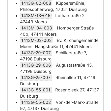
1413G-02-008
Küppersmühle,
Philosophenweg, 47051 Duisburg
1413M-13-015
Lotharstraße 2,
47443 Moers
1413M-04-003
Homberger Straße
40b, 47441 Moers
1413M-02-003
Ev. Kirchengemeinde
Moers, Haagstraße 11, 47441 Moers
1413G-29-007
Schillerstraße 7,
47198 Duisburg
1413G-29-006
Augustastraße 45,
47198 Duisburg
1413G-25-007
Rheinallee 11, 47119
Duisburg
1413G-55-001
Rosenbleek 27, 47137
Duisburg
1413G-55-002
Von-der-Mark-Straße
97, 47137 Duisburg