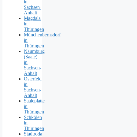
in
Sachsen-
Anhalt
Magdala
in
Thüringen
Münchenbernsdorf
in
Thüringen
Naumburg
(Saale)
in
Sachsen-
Anhalt
Osterfeld
in
Sachsen-
Anhalt
Saaleplatte
in
Thüringen
Schkölen
in
Thüringen
Stadtroda