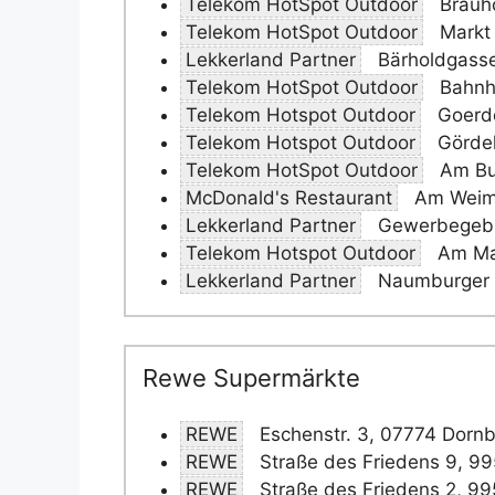
Telekom HotSpot Outdoor
Brauho
Telekom HotSpot Outdoor
Markt 
Lekkerland Partner
Bärholdgasse
Telekom HotSpot Outdoor
Bahnho
Telekom Hotspot Outdoor
Goerde
Telekom Hotspot Outdoor
Gördel
Telekom HotSpot Outdoor
Am Bu
McDonald's Restaurant
Am Weima
Lekkerland Partner
Gewerbegebie
Telekom Hotspot Outdoor
Am Mar
Lekkerland Partner
Naumburger S
Rewe Supermärkte
REWE
Eschenstr. 3, 07774 Dorn
REWE
Straße des Friedens 9, 9
REWE
Straße des Friedens 2, 9