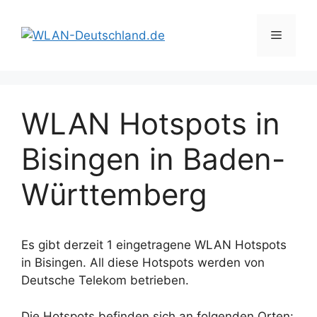
Zum
Inhalt
Menü
springen
WLAN Hotspots in
Bisingen in Baden-
Württemberg
Es gibt derzeit 1 eingetragene WLAN Hotspots
in Bisingen. All diese Hotspots werden von
Deutsche Telekom betrieben.
Die Hotspots befinden sich an folgenden Orten: