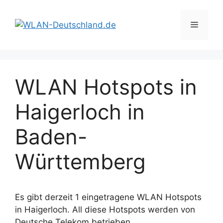
Zum
Inhalt
Menü
springen
WLAN Hotspots in
Haigerloch in
Baden-
Württemberg
Es gibt derzeit 1 eingetragene WLAN Hotspots
in Haigerloch. All diese Hotspots werden von
Deutsche Telekom betrieben.