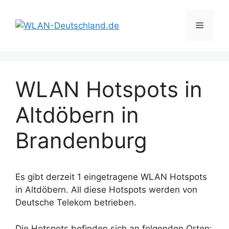
Zum
Inhalt
Menü
springen
WLAN Hotspots in
Altdöbern in
Brandenburg
Es gibt derzeit 1 eingetragene WLAN Hotspots
in Altdöbern. All diese Hotspots werden von
Deutsche Telekom betrieben.
Die Hotspots befinden sich an folgenden Orten: