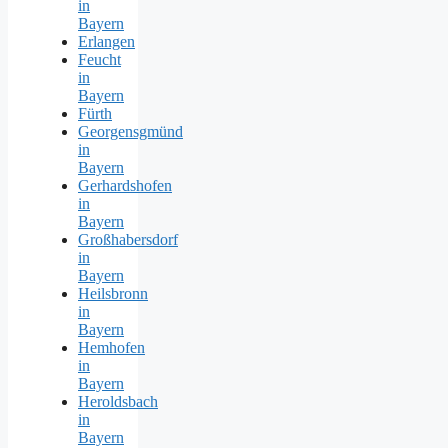
in
Bayern
Erlangen
Feucht
in
Bayern
Fürth
Georgensgmünd
in
Bayern
Gerhardshofen
in
Bayern
Großhabersdorf
in
Bayern
Heilsbronn
in
Bayern
Hemhofen
in
Bayern
Heroldsbach
in
Bayern