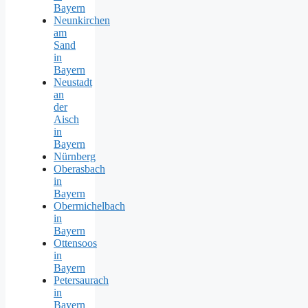
Bayern
Neunkirchen
am
Sand
in
Bayern
Neustadt
an
der
Aisch
in
Bayern
Nürnberg
Oberasbach
in
Bayern
Obermichelbach
in
Bayern
Ottensoos
in
Bayern
Petersaurach
in
Bayern