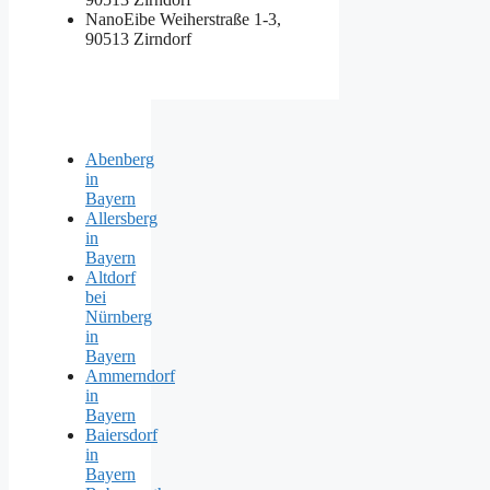
NanoEibe
Weiherstraße 1-3,
90513 Zirndorf
Abenberg
in
Bayern
Allersberg
in
Bayern
Altdorf
bei
Nürnberg
in
Bayern
Ammerndorf
in
Bayern
Baiersdorf
in
Bayern