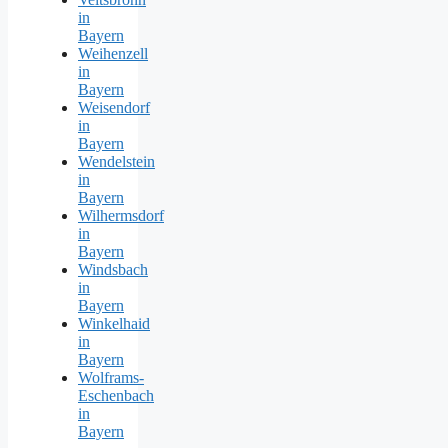
in
Bayern
Weihenzell
in
Bayern
Weisendorf
in
Bayern
Wendelstein
in
Bayern
Wilhermsdorf
in
Bayern
Windsbach
in
Bayern
Winkelhaid
in
Bayern
Wolframs-
Eschenbach
in
Bayern