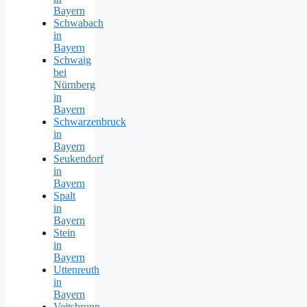
Bayern
Schwabach
in
Bayern
Schwaig
bei
Nürnberg
in
Bayern
Schwarzenbruck
in
Bayern
Seukendorf
in
Bayern
Spalt
in
Bayern
Stein
in
Bayern
Uttenreuth
in
Bayern
Veitsbronn