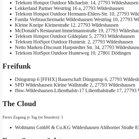
Telekom Hotspot Outdoor
Michaelstr. 14, 27793 Wildeshausen
Lekkerland Partner
Westring 16 a, 27793 Wildeshausen
Telekom Hotspot Outdoor
Hermann-Ehlers-Str. 10, 27793 Wil
Famila Verbrauchermarkt Wildeshausen
Westring 10, 27793 Wi
Kleine Kneipe
Kleinestraße 12, 27793 Wildeshausen
McDonald's Restaurant
Immelmannstraße 19, 27793 Wildesha
Telekom Hotspot Outdoor
Gildeplatz 5, 27793 Wildeshausen
Telekom HotSpot Outdoor
Huntestr. 2, 27793 Wildeshausen
Netto Marken-Discount
Harpstedter Str. 34, 27793 Wildeshaus
Telekom HotSpot Outdoor
Hunteweg 10, 27801 Dötlingen
Freifunk
Düngstrup 6 [FFHX]
Bauerschaft Düngstrup 6, 27793 Wildes
SPD Wildeshausen
Kleine Wallstraße 2, 27793 Wildeshausen
ffnw-Wildeshausen-Lilienthalstr-17
Lilienthalstraße 17, 27793
The Cloud
Freier Zugang je Tag (in Stunden): 1
Woltmann GmbH & Co.KG Wildeshausen
Ahlhorner Straße 8