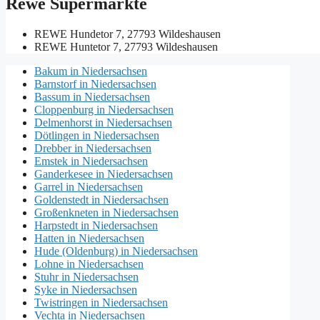
Rewe Supermärkte
REWE
Hundetor 7, 27793 Wildeshausen
REWE
Huntetor 7, 27793 Wildeshausen
Bakum in Niedersachsen
Barnstorf in Niedersachsen
Bassum in Niedersachsen
Cloppenburg in Niedersachsen
Delmenhorst in Niedersachsen
Dötlingen in Niedersachsen
Drebber in Niedersachsen
Emstek in Niedersachsen
Ganderkesee in Niedersachsen
Garrel in Niedersachsen
Goldenstedt in Niedersachsen
Großenkneten in Niedersachsen
Harpstedt in Niedersachsen
Hatten in Niedersachsen
Hude (Oldenburg) in Niedersachsen
Lohne in Niedersachsen
Stuhr in Niedersachsen
Syke in Niedersachsen
Twistringen in Niedersachsen
Vechta in Niedersachsen