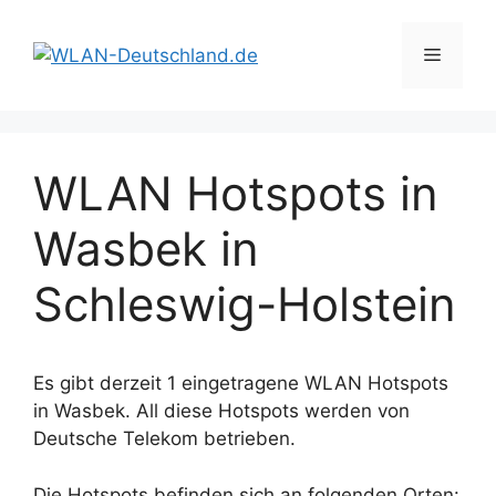
Zum
Inhalt
Menü
springen
WLAN Hotspots in
Wasbek in
Schleswig-Holstein
Es gibt derzeit 1 eingetragene WLAN Hotspots
in Wasbek. All diese Hotspots werden von
Deutsche Telekom betrieben.
Die Hotspots befinden sich an folgenden Orten: