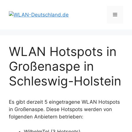
Zum
Inhalt
Menü
springen
WLAN Hotspots in
Großenaspe in
Schleswig-Holstein
Es gibt derzeit 5 eingetragene WLAN Hotspots
in Großenaspe. Diese Hotspots werden von
folgenden Anbietern betrieben:
WilhelmTel (3 Hotspots)