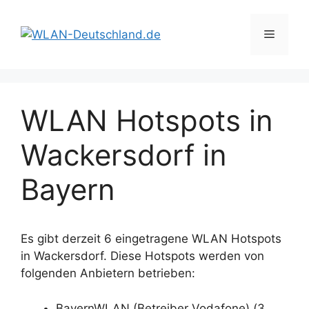
Zum
Inhalt
Menü
springen
WLAN Hotspots in
Wackersdorf in
Bayern
Es gibt derzeit 6 eingetragene WLAN Hotspots
in Wackersdorf. Diese Hotspots werden von
folgenden Anbietern betrieben:
BayernWLAN (Betreiber Vodafone) (3