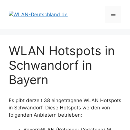
Zum
Inhalt
Menü
springen
WLAN Hotspots in
Schwandorf in
Bayern
Es gibt derzeit 38 eingetragene WLAN Hotspots
in Schwandorf. Diese Hotspots werden von
folgenden Anbietern betrieben:
BayernWLAN (Betreiber Vodafone) (6