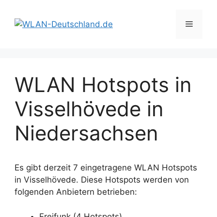
Zum
Inhalt
Menü
springen
WLAN Hotspots in
Visselhövede in
Niedersachsen
Es gibt derzeit 7 eingetragene WLAN Hotspots
in Visselhövede. Diese Hotspots werden von
folgenden Anbietern betrieben:
Freifunk (4 Hotspots)