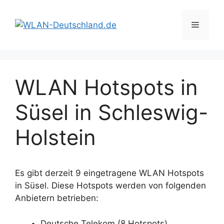
Zum
Inhalt
Menü
springen
WLAN Hotspots in
Süsel in Schleswig-
Holstein
Es gibt derzeit 9 eingetragene WLAN Hotspots
in Süsel. Diese Hotspots werden von folgenden
Anbietern betrieben:
Deutsche Telekom (8 Hotspots)