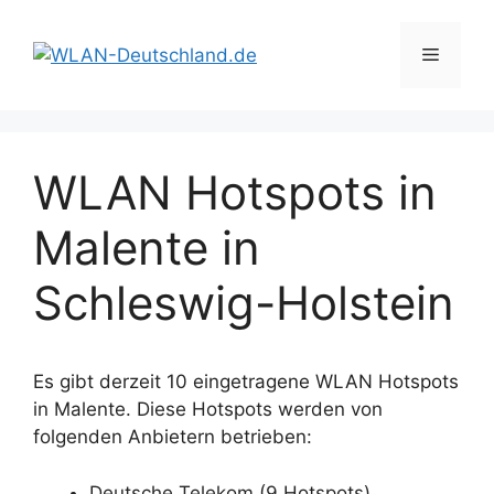
Zum
Inhalt
Menü
springen
WLAN Hotspots in
Malente in
Schleswig-Holstein
Es gibt derzeit 10 eingetragene WLAN Hotspots
in Malente. Diese Hotspots werden von
folgenden Anbietern betrieben:
Deutsche Telekom (9 Hotspots)