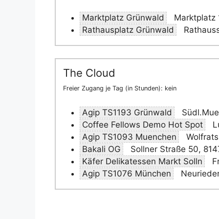
Marktplatz Grünwald
Marktplatz 
Rathausplatz Grünwald
Rathauss
The Cloud
Freier Zugang je Tag (in Stunden): kein
Agip TS1193 Grünwald
Südl.Mue
Coffee Fellows Demo Hot Spot
L
Agip TS1093 Muenchen
Wolfrats
Bakali OG
Sollner Straße 50, 81
Käfer Delikatessen Markt Solln
Fr
Agip TS1076 München
Neurieder