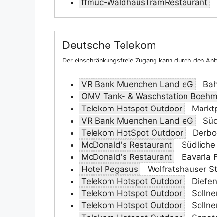
ffmuc-WaldhausTramRestaurant
Deutsche Telekom
Der einschränkungsfreie Zugang kann durch den Anbi
VR Bank Muenchen Land eG
Bah
OMV Tank- & Waschstation Boeh
Telekom Hotspot Outdoor
Marktp
VR Bank Muenchen Land eG
Süd
Telekom HotSpot Outdoor
Derbol
McDonald's Restaurant
Südliche
McDonald's Restaurant
Bavaria F
Hotel Pegasus
Wolfratshauser St
Telekom Hotspot Outdoor
Diefen
Telekom Hotspot Outdoor
Sollne
Telekom Hotspot Outdoor
Sollne