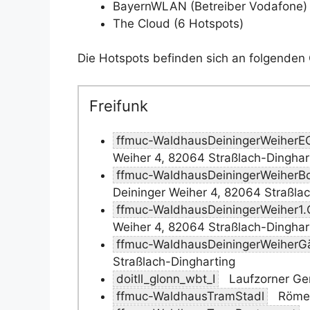
BayernWLAN (Betreiber Vodafone) 
The Cloud (6 Hotspots)
Die Hotspots befinden sich an folgenden 
Freifunk
ffmuc-WaldhausDeiningerWeiherE
Weiher 4, 82064 Straßlach-Dinghar
ffmuc-WaldhausDeiningerWeiherB
Deininger Weiher 4, 82064 Straßla
ffmuc-WaldhausDeiningerWeiher1
Weiher 4, 82064 Straßlach-Dinghar
ffmuc-WaldhausDeiningerWeiherG
Straßlach-Dingharting
doitll_glonn_wbt_I
Laufzorner Ge
ffmuc-WaldhausTramStadl
Römer