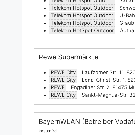
Telekom Hotspot Outdoor
Sanato
Telekom Hotspot Outdoor
Schwei
Telekom Hotspot Outdoor
U-Bahn
Telekom Hotspot Outdoor
Graubü
Telekom HotSpot Outdoor
Authar
Rewe Supermärkte
REWE City
Laufzorner Str. 11, 8
REWE City
Lena-Christ-Str. 1, 8
REWE
Engadiner Str. 2, 81475 
REWE City
Sankt-Magnus-Str. 3
BayernWLAN (Betreiber Vodaf
kostenfrei