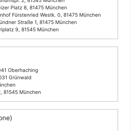
riumspl. 2, 81545 München
zer Platz 8, 81475 München
hof Fürstenried Westk. 0, 81475 München
ndner Straße 1, 81475 München
iplatz 9, 81545 München
2041 Oberhaching
2031 Grünwald
München
2, 81545 München
one)