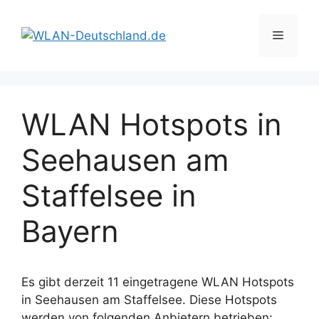
Zum
Inhalt
Menü
springen
WLAN Hotspots in
Seehausen am
Staffelsee in
Bayern
Es gibt derzeit 11 eingetragene WLAN Hotspots
in Seehausen am Staffelsee. Diese Hotspots
werden von folgenden Anbietern betrieben: