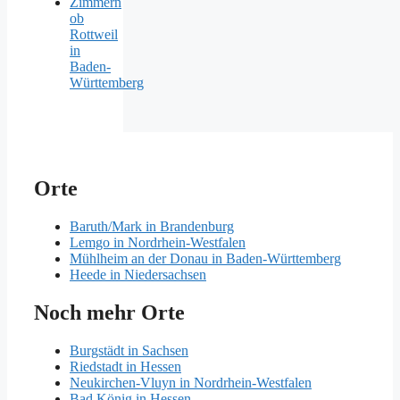
Zimmern
ob
Rottweil
in
Baden-
Württemberg
Orte
Baruth/Mark in Brandenburg
Lemgo in Nordrhein-Westfalen
Mühlheim an der Donau in Baden-Württemberg
Heede in Niedersachsen
Noch mehr Orte
Burgstädt in Sachsen
Riedstadt in Hessen
Neukirchen-Vluyn in Nordrhein-Westfalen
Bad König in Hessen