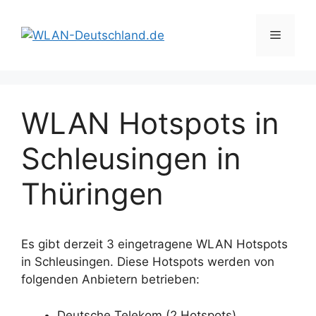
Zum
Inhalt
Menü
springen
WLAN Hotspots in
Schleusingen in
Thüringen
Es gibt derzeit 3 eingetragene WLAN Hotspots
in Schleusingen. Diese Hotspots werden von
folgenden Anbietern betrieben:
Deutsche Telekom (2 Hotspots)