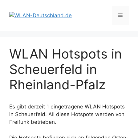
Zum
Inhalt
Menü
springen
WLAN Hotspots in
Scheuerfeld in
Rheinland-Pfalz
Es gibt derzeit 1 eingetragene WLAN Hotspots
in Scheuerfeld. All diese Hotspots werden von
Freifunk betrieben.
Die Hotspots befinden sich an folgenden Orten: