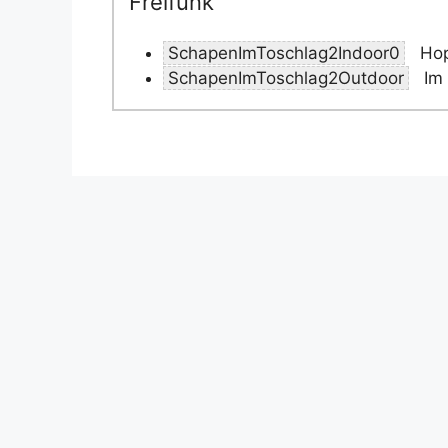
Freifunk
SchapenImToschlag2Indoor0
Hop
SchapenImToschlag2Outdoor
Im 