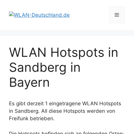
Zum
Inhalt
Menü
springen
WLAN Hotspots in
Sandberg in
Bayern
Es gibt derzeit 1 eingetragene WLAN Hotspots
in Sandberg. All diese Hotspots werden von
Freifunk betrieben.
Die Hotspots befinden sich an folgenden Orten: