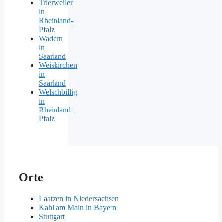
Trierweiler
in
Rheinland-
Pfalz
Wadern
in
Saarland
Weiskirchen
in
Saarland
Welschbillig
in
Rheinland-
Pfalz
Orte
Laatzen in Niedersachsen
Kahl am Main in Bayern
Stuttgart