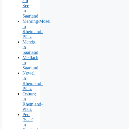
am
See
in
Saarland
Mehring/Mosel
in
Rheinland-
Pfalz
Merzig
in
Saarland
Mettlach
in
Saarland
Newel
in
Rheinland-
Pfalz
Osburg
in
Rheinland-
Pfalz
Perl
(Saar)
in