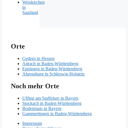
Weiskirchen
in
Saarland
Orte
Gedern in Hessen
Aitrach in Baden-Württemberg
Eppingen in Baden-Württemberg
Ahrensburg in Schleswig-Holstein
Noch mehr Orte
Uffing am Staffelsee in Bayern
Stockach in Baden-Württemberg
Bodenmais in Bayern
Gammertingen in Baden-Württemberg
Impressum