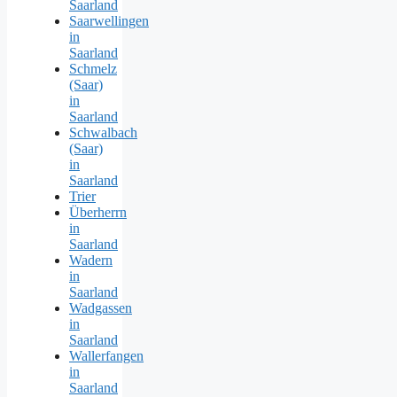
Saarland
Saarwellingen
in
Saarland
Schmelz
(Saar)
in
Saarland
Schwalbach
(Saar)
in
Saarland
Trier
Überherrn
in
Saarland
Wadern
in
Saarland
Wadgassen
in
Saarland
Wallerfangen
in
Saarland