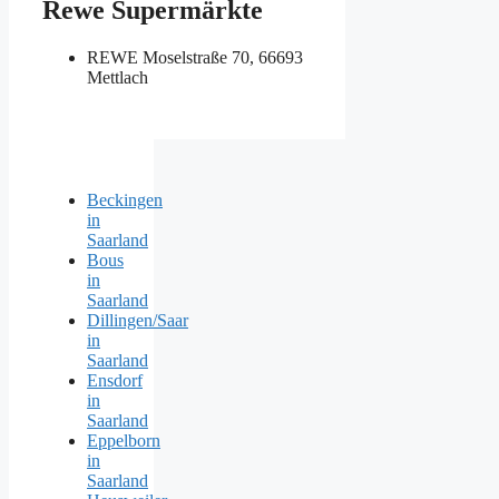
Rewe Supermärkte
REWE
Moselstraße 70, 66693
Mettlach
Beckingen
in
Saarland
Bous
in
Saarland
Dillingen/Saar
in
Saarland
Ensdorf
in
Saarland
Eppelborn
in
Saarland