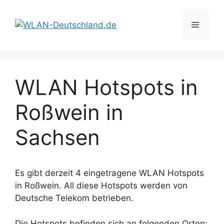
Zum
Inhalt
Menü
springen
WLAN Hotspots in
Roßwein in
Sachsen
Es gibt derzeit 4 eingetragene WLAN Hotspots
in Roßwein. All diese Hotspots werden von
Deutsche Telekom betrieben.
Die Hotspots befinden sich an folgenden Orten: