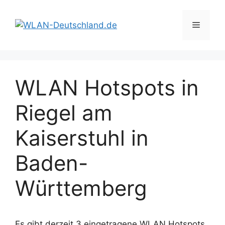
Zum
Inhalt
Menü
springen
WLAN Hotspots in
Riegel am
Kaiserstuhl in
Baden-
Württemberg
Es gibt derzeit 3 eingetragene WLAN Hotspots