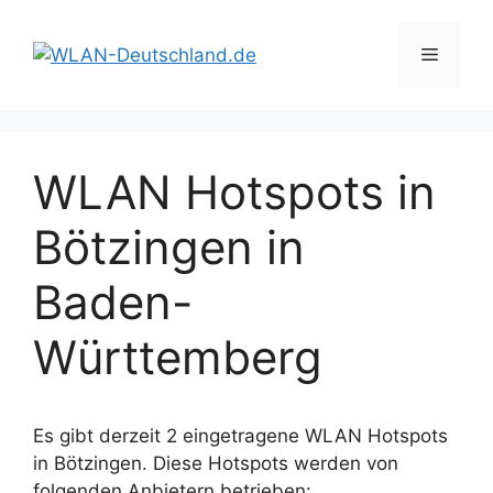
Zum
Inhalt
Menü
springen
WLAN Hotspots in
Bötzingen in
Baden-
Württemberg
Es gibt derzeit 2 eingetragene WLAN Hotspots
in Bötzingen. Diese Hotspots werden von
folgenden Anbietern betrieben: