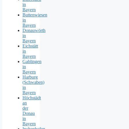
in
Bayern
Buttenwiesen
in
Bayern
Donauwörth
in
Bayern
Eichstätt
in
Bayern
Gablingen
in
Bayern
Harburg
(Schwaben)
in
Bayern
Höchstädt
an
der
Donau
in
Bayern
Inchenhofen