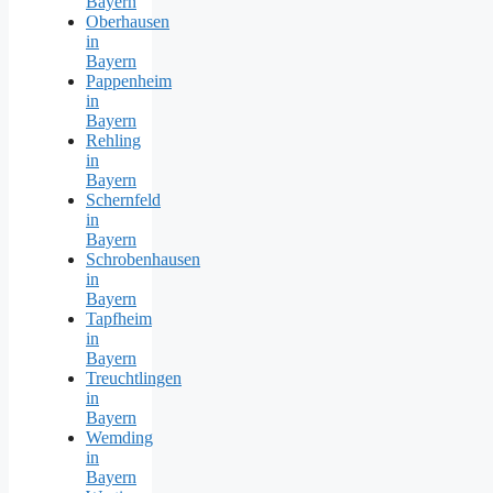
Bayern
Oberhausen
in
Bayern
Pappenheim
in
Bayern
Rehling
in
Bayern
Schernfeld
in
Bayern
Schrobenhausen
in
Bayern
Tapfheim
in
Bayern
Treuchtlingen
in
Bayern
Wemding
in
Bayern