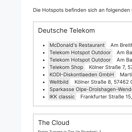
Die Hotspots befinden sich an folgenden 
Deutsche Telekom
McDonald's Restaurant
Am Breit
Telekom Hotspot Outdoor
Am Bah
Telekom Hotspot Outdoor
Am Bah
Telekom Shop
Kölner Straße 7, 
KODI-Diskontlaeden GmbH
Marti
Weltbild
Kölner Straße 8, 57462 
Sparkasse Olpe-Drolshagen-Wend
IKK classic
Frankfurter Straße 15
The Cloud
Freier Zugang je Tag (in Stunden): 1