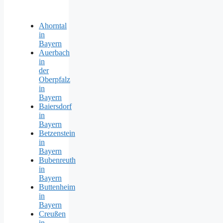
Ahorntal
in
Bayern
Auerbach
in
der
Oberpfalz
in
Bayern
Baiersdorf
in
Bayern
Betzenstein
in
Bayern
Bubenreuth
in
Bayern
Buttenheim
in
Bayern
Creußen
in