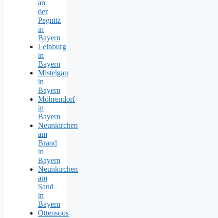
an
der
Pegnitz
in
Bayern
Leinburg
in
Bayern
Mistelgau
in
Bayern
Möhrendorf
in
Bayern
Neunkirchen
am
Brand
in
Bayern
Neunkirchen
am
Sand
in
Bayern
Ottensoos