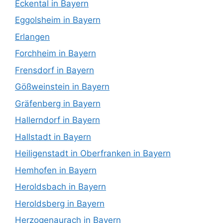
Eckental in Bayern
Eggolsheim in Bayern
Erlangen
Forchheim in Bayern
Frensdorf in Bayern
Gößweinstein in Bayern
Gräfenberg in Bayern
Hallerndorf in Bayern
Hallstadt in Bayern
Heiligenstadt in Oberfranken in Bayern
Hemhofen in Bayern
Heroldsbach in Bayern
Heroldsberg in Bayern
Herzogenaurach in Bayern