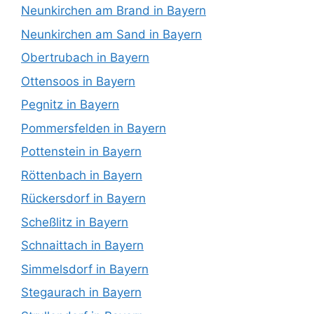
Neunkirchen am Brand in Bayern
Neunkirchen am Sand in Bayern
Obertrubach in Bayern
Ottensoos in Bayern
Pegnitz in Bayern
Pommersfelden in Bayern
Pottenstein in Bayern
Röttenbach in Bayern
Rückersdorf in Bayern
Scheßlitz in Bayern
Schnaittach in Bayern
Simmelsdorf in Bayern
Stegaurach in Bayern