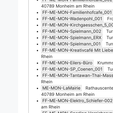
40789 Monheim am Rhein
FF-ME-MON-Familienhofcafe_001
FF-ME-MON-Wadenpohl_001
Fro
FF-ME-MON-Kirchgaesschen_5_0
FF-ME-MON-Spielmann_002
Tur
FF-ME-MON-Spielmann_ERX
Tur
FF-ME-MON-Spielmann_001
Tur
FF-ME-MON-Kreativcafé Mit Lieb
Rhein
FF-ME-MON-Eilers-Büro
Krummst
FF-ME-MON-SP_Coenen_001
Tu
FF-ME-MON-Tantawan-Thai-Mas
Rhein
ME-MON-LaMairie
Rathauscenter
40789 Monheim am Rhein
FF-ME-MON-Elektro_Schiefer-002
am Rhein