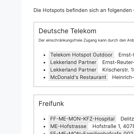
Die Hotspots befinden sich an folgenden 
Deutsche Telekom
Der einschränkungsfreie Zugang kann durch den Anbi
Telekom Hotspot Outdoor
Ernst-
Lekkerland Partner
Ernst-Reuter
Lekkerland Partner
Krischerstr.
McDonald's Restaurant
Heinrich
Freifunk
FF-ME-MON-KFZ-Hospital
Delit
ME-Hofstrasse
Hofstraße 1, 40
FF-ME-MON-Familienhofcafe_002