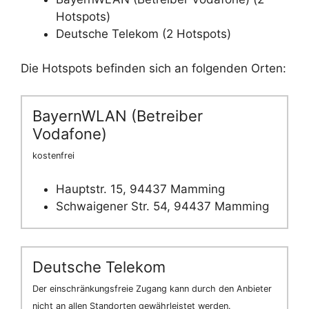
Hotspots)
Deutsche Telekom (2 Hotspots)
Die Hotspots befinden sich an folgenden Orten:
BayernWLAN (Betreiber
Vodafone)
kostenfrei
Hauptstr. 15, 94437 Mamming
Schwaigener Str. 54, 94437 Mamming
Deutsche Telekom
Der einschränkungsfreie Zugang kann durch den Anbieter
nicht an allen Standorten gewährleistet werden.