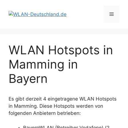
Zum
Inhalt
Menü
springen
WLAN Hotspots in
Mamming in
Bayern
Es gibt derzeit 4 eingetragene WLAN Hotspots
in Mamming. Diese Hotspots werden von
folgenden Anbietern betrieben:
BayernWLAN (Betreiber Vodafone) (2