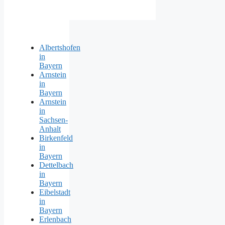
Albertshofen
in
Bayern
Arnstein
in
Bayern
Arnstein
in
Sachsen-
Anhalt
Birkenfeld
in
Bayern
Dettelbach
in
Bayern
Eibelstadt
in
Bayern
Erlenbach