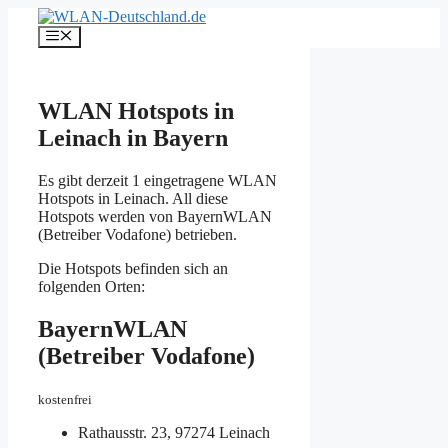
Zum
Inhalt
Menü
springen
WLAN Hotspots in
Leinach in Bayern
Es gibt derzeit 1 eingetragene WLAN
Hotspots in Leinach. All diese
Hotspots werden von BayernWLAN
(Betreiber Vodafone) betrieben.
Die Hotspots befinden sich an
folgenden Orten:
BayernWLAN
(Betreiber Vodafone)
kostenfrei
Rathausstr. 23, 97274 Leinach