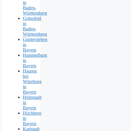
in
Baden-
Württemberg
Grünsfeld
in
Baden-
Württemberg
Güntersleben
in
Bayern
Hammelburg
in
Bayern
Hausen
bei
Würzburg
in
Bayern
Helmstadt
in
Bayern
Höchberg
in
Bayern
Karlstadt