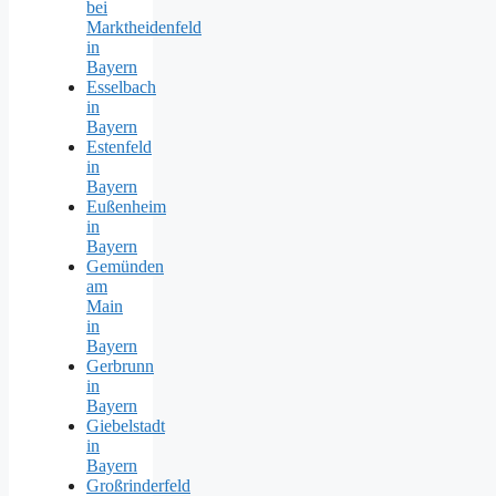
bei
Marktheidenfeld
in
Bayern
Esselbach
in
Bayern
Estenfeld
in
Bayern
Eußenheim
in
Bayern
Gemünden
am
Main
in
Bayern
Gerbrunn
in
Bayern
Giebelstadt
in
Bayern
Großrinderfeld