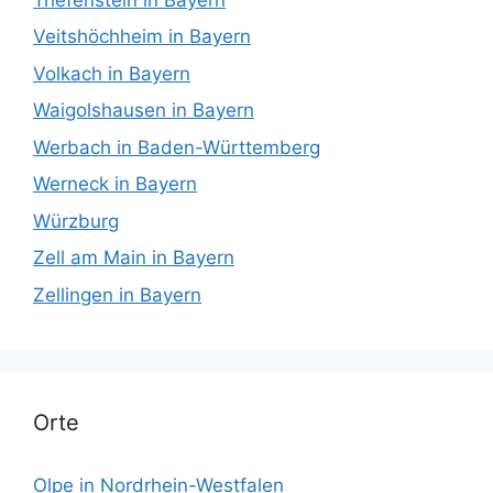
Veitshöchheim in Bayern
Volkach in Bayern
Waigolshausen in Bayern
Werbach in Baden-Württemberg
Werneck in Bayern
Würzburg
Zell am Main in Bayern
Zellingen in Bayern
Orte
Olpe in Nordrhein-Westfalen