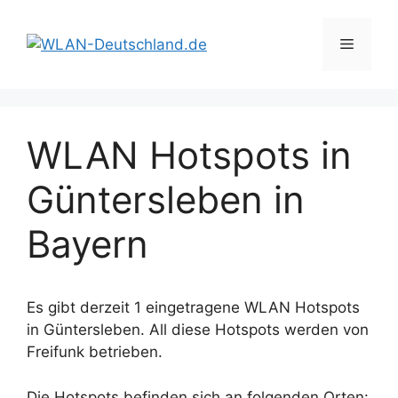
Zum
Inhalt
Menü
springen
WLAN Hotspots in
Güntersleben in
Bayern
Es gibt derzeit 1 eingetragene WLAN Hotspots
in Güntersleben. All diese Hotspots werden von
Freifunk betrieben.
Die Hotspots befinden sich an folgenden Orten: