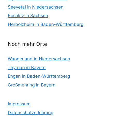
Seevetal in Niedersachsen
Rochlitz in Sachsen
Herbolzheim in Baden-Württemberg
Noch mehr Orte
Wangerland in Niedersachsen
Thyrnau in Bayern
Engen in Baden-Württemberg
Großmehring in Bayern
Impressum
Datenschutzerklärung