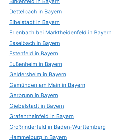
Birkenfeld in Bayern
Dettelbach in Bayern
Eibelstadt in Bayern
Erlenbach bei Marktheidenfeld in Bayern
Esselbach in Bayern
Estenfeld in Bayern
Eußenheim in Bayern
Geldersheim in Bayern
Gemünden am Main in Bayern
Gerbrunn in Bayern
Giebelstadt in Bayern
Grafenrheinfeld in Bayern
Großrinderfeld in Baden-Württemberg
Hammelburg in Bayern