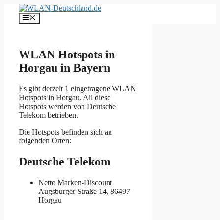
Zum
Inhalt
Menü
springen
WLAN Hotspots in
Horgau in Bayern
Es gibt derzeit 1 eingetragene WLAN
Hotspots in Horgau. All diese
Hotspots werden von Deutsche
Telekom betrieben.
Die Hotspots befinden sich an
folgenden Orten:
Deutsche Telekom
Netto Marken-Discount
Augsburger Straße 14, 86497
Horgau