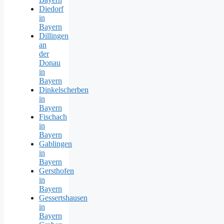
Diedorf
in
Bayern
Dillingen
an
der
Donau
in
Bayern
Dinkelscherben
in
Bayern
Fischach
in
Bayern
Gablingen
in
Bayern
Gersthofen
in
Bayern
Gessertshausen
in
Bayern