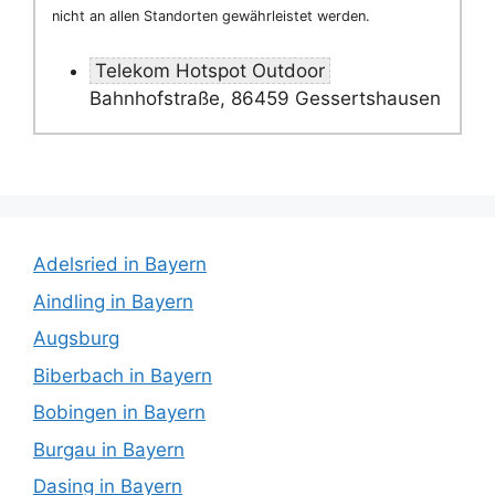
nicht an allen Standorten gewährleistet werden.
Telekom Hotspot Outdoor
Bahnhofstraße, 86459 Gessertshausen
Adelsried in Bayern
Aindling in Bayern
Augsburg
Biberbach in Bayern
Bobingen in Bayern
Burgau in Bayern
Dasing in Bayern