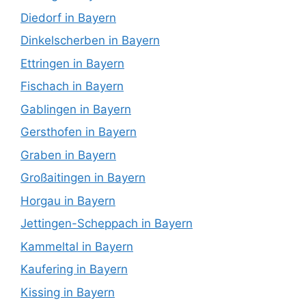
Diedorf in Bayern
Dinkelscherben in Bayern
Ettringen in Bayern
Fischach in Bayern
Gablingen in Bayern
Gersthofen in Bayern
Graben in Bayern
Großaitingen in Bayern
Horgau in Bayern
Jettingen-Scheppach in Bayern
Kammeltal in Bayern
Kaufering in Bayern
Kissing in Bayern