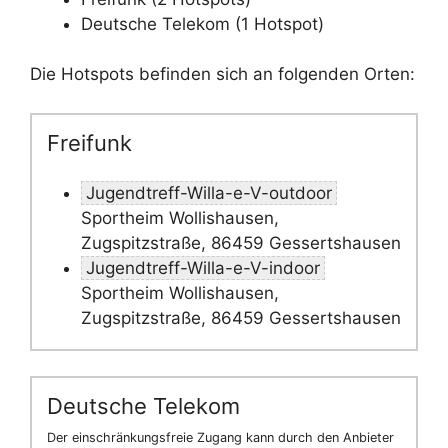
Deutsche Telekom (1 Hotspot)
Die Hotspots befinden sich an folgenden Orten:
Freifunk
Jugendtreff-Willa-e-V-outdoor
Sportheim Wollishausen,
Zugspitzstraße, 86459 Gessertshausen
Jugendtreff-Willa-e-V-indoor
Sportheim Wollishausen,
Zugspitzstraße, 86459 Gessertshausen
Deutsche Telekom
Der einschränkungsfreie Zugang kann durch den Anbieter