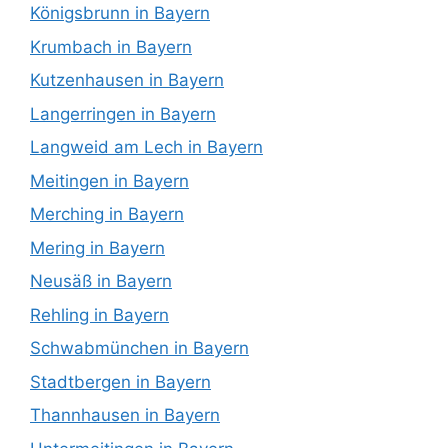
Königsbrunn in Bayern
Krumbach in Bayern
Kutzenhausen in Bayern
Langerringen in Bayern
Langweid am Lech in Bayern
Meitingen in Bayern
Merching in Bayern
Mering in Bayern
Neusäß in Bayern
Rehling in Bayern
Schwabmünchen in Bayern
Stadtbergen in Bayern
Thannhausen in Bayern