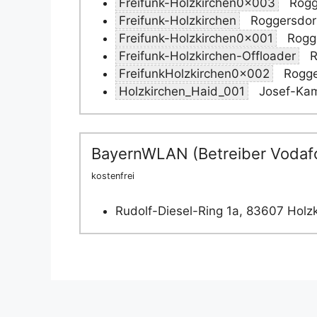
Freifunk-Holzkirchen0x003
Rogge
Freifunk-Holzkirchen
Roggersdorf
Freifunk-Holzkirchen0x001
Rogge
Freifunk-Holzkirchen-Offloader
R
FreifunkHolzkirchen0x002
Rogge
Holzkirchen_Haid_001
Josef-Kam
BayernWLAN (Betreiber Vodaf
kostenfrei
Rudolf-Diesel-Ring 1a, 83607 Holz