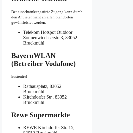
Der einschränkungsfreie Zugang kann durch
den Anbieter nicht an allen Standorten
gewährleistet werden.
Telekom Hotspot Outdoor
Sonnenwiechserstr. 3, 83052
Bruckmühl
BayernWLAN
(Betreiber Vodafone)
kostenfrei
Rathausplatz, 83052
Bruckmühl
Kirchdorfer Str., 83052
Bruckmühl
Rewe Supermärkte
REWE
Kirchdorfer Str. 15,
83052 Bruckmühl