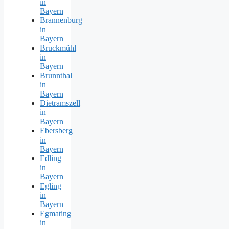
in
Bayern
Brannenburg
in
Bayern
Bruckmühl
in
Bayern
Brunnthal
in
Bayern
Dietramszell
in
Bayern
Ebersberg
in
Bayern
Edling
in
Bayern
Egling
in
Bayern
Egmating
in