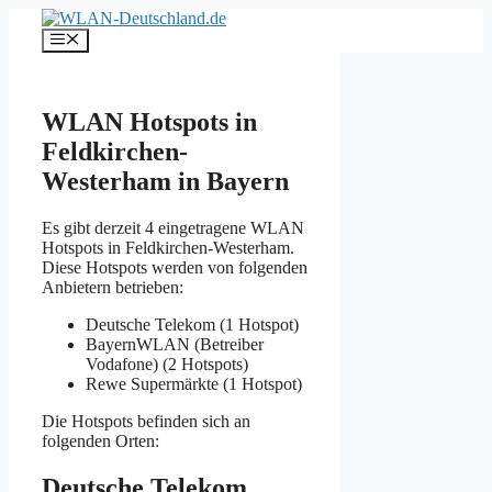
Zum
Inhalt
Menü
springen
WLAN Hotspots in
Feldkirchen-
Westerham in Bayern
Es gibt derzeit 4 eingetragene WLAN
Hotspots in Feldkirchen-Westerham.
Diese Hotspots werden von folgenden
Anbietern betrieben:
Deutsche Telekom (1 Hotspot)
BayernWLAN (Betreiber
Vodafone) (2 Hotspots)
Rewe Supermärkte (1 Hotspot)
Die Hotspots befinden sich an
folgenden Orten:
Deutsche Telekom