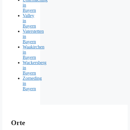
in
Bayern
Valley
in
Bayern
Vaterstetten
in
Bayern
Waakirchen
in
Bayern
Wackersberg
in
Bayern
Zorneding
in
Bayern
Orte