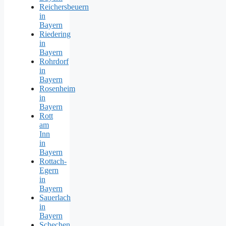
Reichersbeuern
in
Bayern
Riedering
in
Bayern
Rohrdorf
in
Bayern
Rosenheim
in
Bayern
Rott
am
Inn
in
Bayern
Rottach-
Egern
in
Bayern
Sauerlach
in
Bayern
Schechen