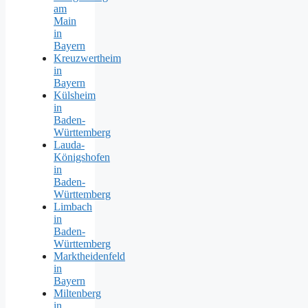
am
Main
in
Bayern
Kreuzwertheim
in
Bayern
Külsheim
in
Baden-
Württemberg
Lauda-
Königshofen
in
Baden-
Württemberg
Limbach
in
Baden-
Württemberg
Marktheidenfeld
in
Bayern
Miltenberg
in