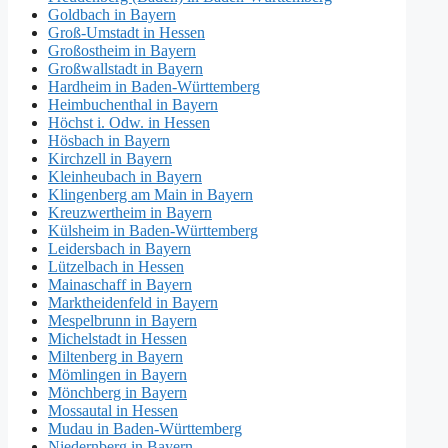
Goldbach in Bayern
Groß-Umstadt in Hessen
Großostheim in Bayern
Großwallstadt in Bayern
Hardheim in Baden-Württemberg
Heimbuchenthal in Bayern
Höchst i. Odw. in Hessen
Hösbach in Bayern
Kirchzell in Bayern
Kleinheubach in Bayern
Klingenberg am Main in Bayern
Kreuzwertheim in Bayern
Külsheim in Baden-Württemberg
Leidersbach in Bayern
Lützelbach in Hessen
Mainaschaff in Bayern
Marktheidenfeld in Bayern
Mespelbrunn in Bayern
Michelstadt in Hessen
Miltenberg in Bayern
Mömlingen in Bayern
Mönchberg in Bayern
Mossautal in Hessen
Mudau in Baden-Württemberg
Niedernberg in Bayern