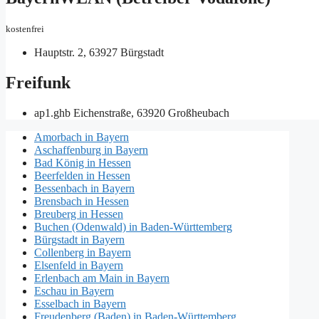
kostenfrei
Hauptstr. 2, 63927 Bürgstadt
Freifunk
ap1.ghb
Eichenstraße, 63920 Großheubach
Amorbach in Bayern
Aschaffenburg in Bayern
Bad König in Hessen
Beerfelden in Hessen
Bessenbach in Bayern
Brensbach in Hessen
Breuberg in Hessen
Buchen (Odenwald) in Baden-Württemberg
Bürgstadt in Bayern
Collenberg in Bayern
Elsenfeld in Bayern
Erlenbach am Main in Bayern
Eschau in Bayern
Esselbach in Bayern
Freudenberg (Baden) in Baden-Württemberg