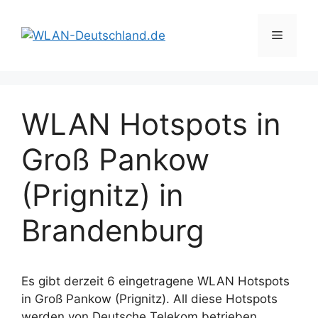
Zum
Inhalt
Menü
springen
WLAN Hotspots in
Groß Pankow
(Prignitz) in
Brandenburg
Es gibt derzeit 6 eingetragene WLAN Hotspots
in Groß Pankow (Prignitz). All diese Hotspots
werden von Deutsche Telekom betrieben.