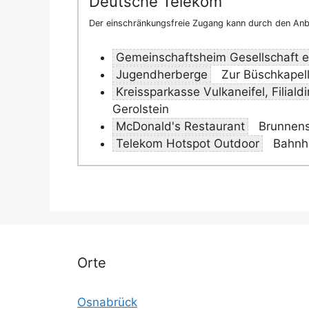
Deutsche Telekom
Der einschränkungsfreie Zugang kann durch den Anbi
Gemeinschaftsheim Gesellschaft e
Jugendherberge
Zur Büschkapell
Kreissparkasse Vulkaneifel, Filialdi
Gerolstein
McDonald's Restaurant
Brunnenst
Telekom Hotspot Outdoor
Bahnho
Orte
Osnabrück