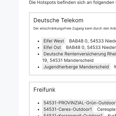
Die Hotspots befinden sich an folgenden 
Deutsche Telekom
Der einschränkungsfreie Zugang kann durch den Anbi
Eifel West
BAB48 0, 54533 Niede
Eifel Ost
BAB48 0, 54533 Niederö
Deutsche Rentenversicherung Rhein
19, 54531 Manderscheid
Jugendherberge Manderscheid
M
Freifunk
54531-PROVINZIAL-Grün-Outdoor
54531-Ceres-Outdoor1
Ceresplat
54531-Kerzenmoll-Outdoor1
Kurf