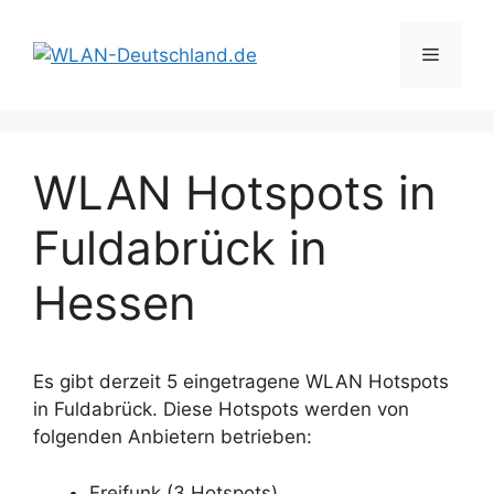
Zum
Inhalt
Menü
springen
WLAN Hotspots in
Fuldabrück in
Hessen
Es gibt derzeit 5 eingetragene WLAN Hotspots
in Fuldabrück. Diese Hotspots werden von
folgenden Anbietern betrieben:
Freifunk (3 Hotspots)