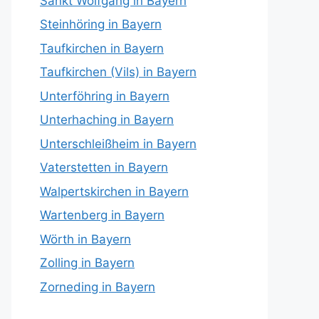
Sankt Wolfgang in Bayern
Steinhöring in Bayern
Taufkirchen in Bayern
Taufkirchen (Vils) in Bayern
Unterföhring in Bayern
Unterhaching in Bayern
Unterschleißheim in Bayern
Vaterstetten in Bayern
Walpertskirchen in Bayern
Wartenberg in Bayern
Wörth in Bayern
Zolling in Bayern
Zorneding in Bayern