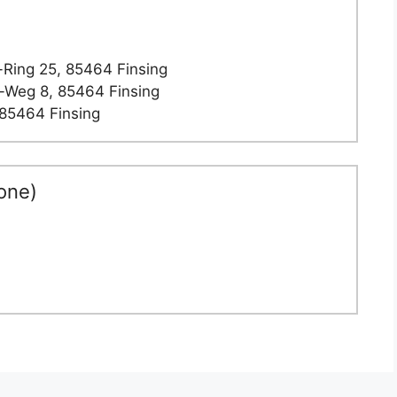
r-Ring 25, 85464 Finsing
-Weg 8, 85464 Finsing
85464 Finsing
one)