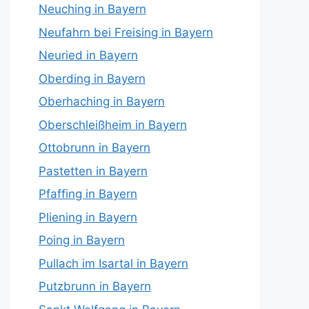
Neuching in Bayern
Neufahrn bei Freising in Bayern
Neuried in Bayern
Oberding in Bayern
Oberhaching in Bayern
Oberschleißheim in Bayern
Ottobrunn in Bayern
Pastetten in Bayern
Pfaffing in Bayern
Pliening in Bayern
Poing in Bayern
Pullach im Isartal in Bayern
Putzbrunn in Bayern