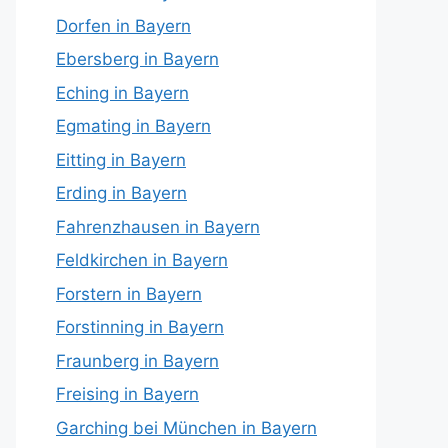
Dorfen in Bayern
Ebersberg in Bayern
Eching in Bayern
Egmating in Bayern
Eitting in Bayern
Erding in Bayern
Fahrenzhausen in Bayern
Feldkirchen in Bayern
Forstern in Bayern
Forstinning in Bayern
Fraunberg in Bayern
Freising in Bayern
Garching bei München in Bayern