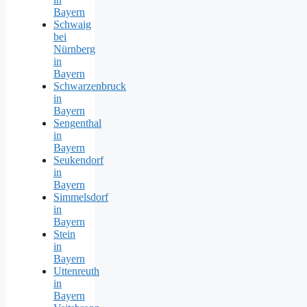
Bayern
Schwaig
bei
Nürnberg
in
Bayern
Schwarzenbruck
in
Bayern
Sengenthal
in
Bayern
Seukendorf
in
Bayern
Simmelsdorf
in
Bayern
Stein
in
Bayern
Uttenreuth
in
Bayern