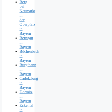
Berg
bei
Neumarkt
in
der
Oberpfalz
in
Bayern
Berngau
in
Bayern
Büchenbach
in
Bayern
Burgthann
in
Bayern
Cadolzburg
in
Bayern
Dormitz
in
Bayern
Eckental
in