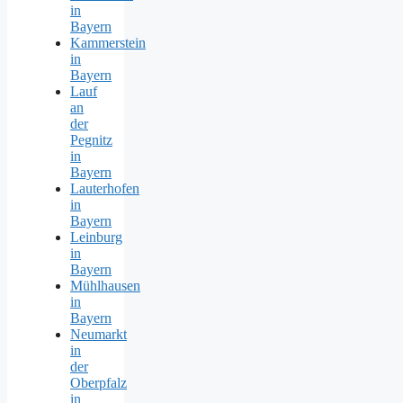
in
Bayern
Kammerstein
in
Bayern
Lauf
an
der
Pegnitz
in
Bayern
Lauterhofen
in
Bayern
Leinburg
in
Bayern
Mühlhausen
in
Bayern
Neumarkt
in
der
Oberpfalz
in