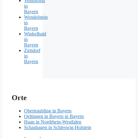
Veitsbronn
in
Bayern
Wendelstein
in
Bayern
Winkelhaid
in
Bayern
Zirndorf
in
Bayern
Orte
Obertraubling in Bayern
Oettingen in Bayern in Bayern
Haan in Nordrhein-Westfalen
Schashagen in Schleswig-Holstein