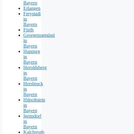
Bayern
Erlangen
Freystadt
in
Bayern
Fürth
Georgensgmünd
in
Bayern
Happurg
in
Bayern
Heroldsberg
in
Bayern
Hersbruck
in
Bayern
Hilpoltstein
in
Bayern
Igensdorf
in
Bayern
Kalchreuth