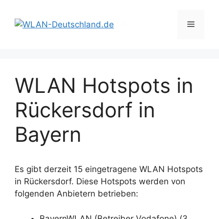
Zum
Inhalt
Menü
springen
WLAN Hotspots in
Rückersdorf in
Bayern
Es gibt derzeit 15 eingetragene WLAN Hotspots
in Rückersdorf. Diese Hotspots werden von
folgenden Anbietern betrieben:
BayernWLAN (Betreiber Vodafone) (3