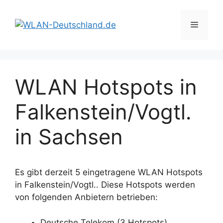
Zum
Inhalt
Menü
springen
WLAN Hotspots in
Falkenstein/Vogtl.
in Sachsen
Es gibt derzeit 5 eingetragene WLAN Hotspots
in Falkenstein/Vogtl.. Diese Hotspots werden
von folgenden Anbietern betrieben:
Deutsche Telekom (3 Hotspots)